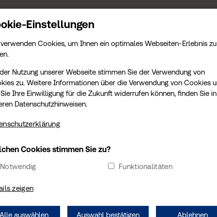
S
KONTAKT
TERMIN
AMTLICHE LEISTUNGEN
KARRIERE
AKTUELLES
okie-Einstellungen
 verwenden Cookies, um Ihnen ein optimales Webseiten-Erlebnis zu
en.
 der Nutzung unserer Webseite stimmen Sie der Verwendung von
kies zu. Weitere Informationen über die Verwendung von Cookies 
Sie Ihre Einwilligung für die Zukunft widerrufen können, finden Sie in
eren Datenschutzhinweisen.
enschutzerklärung
DIREKTE TERMINBUCHUNG
chen Cookies stimmen Sie zu?
Sie möchten einen Termin vereinbaren? Wählen Sie Ihre
Notwendig
Funktionalitäten
Wunschtermin sofort und online aus.
ails zeigen
TERMIN ÜBER TÜV SÜD BUCHEN
Alle auswählen
Auswahl bestätigen
Ablehnen